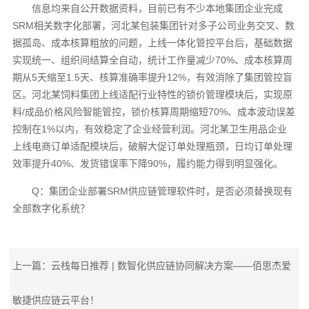
信息均来自公开数据资料，目前已有不少本地集团企业完成
SRM相关数字化部署，河北某包装集团针对多子公司业务交叉、数
据孤岛、成本核算粗放的问题，上线一体化管控平台后，基础数据
实现统一、组织间结算全自动，统计工作量减少70%、成本核算周
期从5天缩至1.5天、核算准确率提升12%，有效消除了集团管控盲
区。河北某饲料集团上线适配行业特性的锁价管理模块后，实现原
料/成品价格风险智能管控，锁价核算周期缩短70%、成本波动误差
控制在1%以内，有效稳定了企业经营利润。河北某卫生用品企业
上线电商订单适配模块后，破解大促订单处理瓶颈，日均订单处理
效率提升40%、发货错误率下降90%，履约能力得到明显强化。
Q：集团企业部署SRM供应链管理软件时，是否必须替换现有
全部数字化系统？
上一篇：云栈每日推荐 | 数智化供应链协同解决方案——佰思杰爱
敏捷供应链云平台！