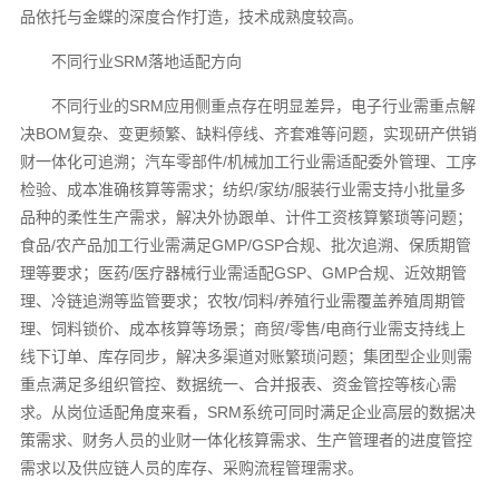
品依托与金蝶的深度合作打造，技术成熟度较高。
不同行业SRM落地适配方向
不同行业的SRM应用侧重点存在明显差异，电子行业需重点解
决BOM复杂、变更频繁、缺料停线、齐套难等问题，实现研产供销
财一体化可追溯；汽车零部件/机械加工行业需适配委外管理、工序
检验、成本准确核算等需求；纺织/家纺/服装行业需支持小批量多
品种的柔性生产需求，解决外协跟单、计件工资核算繁琐等问题；
食品/农产品加工行业需满足GMP/GSP合规、批次追溯、保质期管
理等要求；医药/医疗器械行业需适配GSP、GMP合规、近效期管
理、冷链追溯等监管要求；农牧/饲料/养殖行业需覆盖养殖周期管
理、饲料锁价、成本核算等场景；商贸/零售/电商行业需支持线上
线下订单、库存同步，解决多渠道对账繁琐问题；集团型企业则需
重点满足多组织管控、数据统一、合并报表、资金管控等核心需
求。从岗位适配角度来看，SRM系统可同时满足企业高层的数据决
策需求、财务人员的业财一体化核算需求、生产管理者的进度管控
需求以及供应链人员的库存、采购流程管理需求。